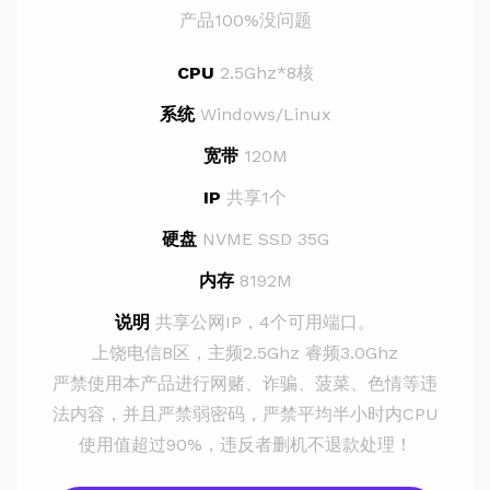
产品100%没问题
CPU
2.5Ghz*8核
系统
Windows/Linux
宽带
120M
IP
共享1个
硬盘
NVME SSD 35G
内存
8192M
说明
共享公网IP，4个可用端口。
上饶电信B区，主频2.5Ghz 睿频3.0Ghz
严禁使用本产品进行网赌、诈骗、菠菜、色情等违
法内容，并且严禁弱密码，严禁平均半小时内CPU
使用值超过90%，违反者删机不退款处理！