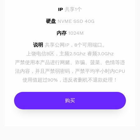
IP
共享1个
硬盘
NVME SSD 40G
内存
1024M
说明
共享公网IP，8个可用端口。
上饶电信B区，主频2.5Ghz 睿频3.0Ghz
严禁使用本产品进行网赌、诈骗、菠菜、色情等违
法内容，并且严禁弱密码，严禁平均半小时内CPU
使用值超过90%，违反者删机不退款处理！
购买