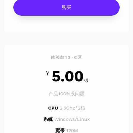
购买
体验款1G-C区
5.00
￥
/月
产品100%没问题
CPU
2.5Ghz*2核
系统
Windows/Linux
宽带
120M