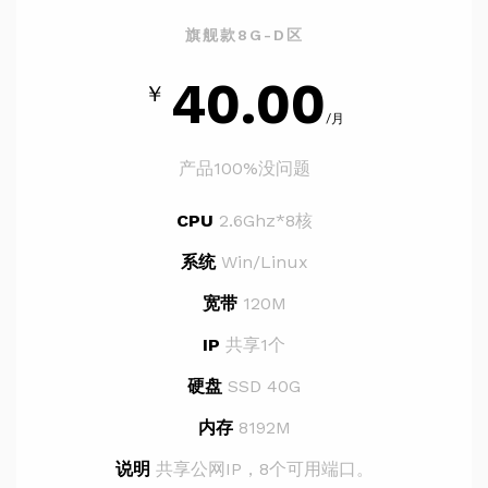
旗舰款8G-D区
40.00
￥
/月
产品100%没问题
CPU
2.6Ghz*8核
系统
Win/Linux
宽带
120M
IP
共享1个
硬盘
SSD 40G
内存
8192M
说明
共享公网IP，8个可用端口。