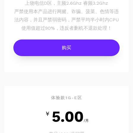
上饶电信D区，主频2.6Ghz 睿频3.2Ghz
严禁使用本产品进行网赌、诈骗、菠菜、色情等违
法内容，并且严禁弱密码，严禁平均半小时内CPU
使用值超过90%，违反者删机不退款处理！
购买
体验款1G-E区
5.00
￥
/月