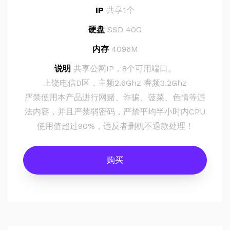
IP
共享1个
硬盘
SSD 40G
内存
4096M
说明
共享公网IP，8个可用端口。
上饶电信D区，主频2.6Ghz 睿频3.2Ghz
严禁使用本产品进行网赌、诈骗、菠菜、色情等违
法内容，并且严禁弱密码，严禁平均半小时内CPU
使用值超过90%，违反者删机不退款处理！
购买