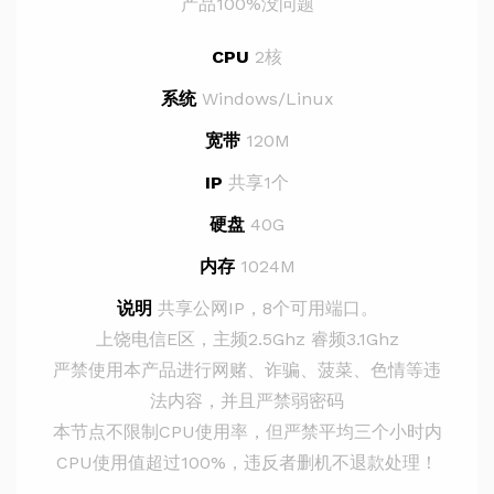
产品100%没问题
CPU
2核
系统
Windows/Linux
宽带
120M
IP
共享1个
硬盘
40G
内存
1024M
说明
共享公网IP，8个可用端口。
上饶电信E区，主频2.5Ghz 睿频3.1Ghz
严禁使用本产品进行网赌、诈骗、菠菜、色情等违
法内容，并且严禁弱密码
本节点不限制CPU使用率，但严禁平均三个小时内
CPU使用值超过100%，违反者删机不退款处理！