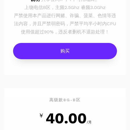
上饶电信B区，主频2.5Ghz 睿频3.0Ghz
严禁使用本产品进行网赌、诈骗、菠菜、色情等违
法内容，并且严禁弱密码，严禁平均半小时内CPU
使用值超过90%，违反者删机不退款处理！
购买
高级款8G-B区
40.00
￥
/月