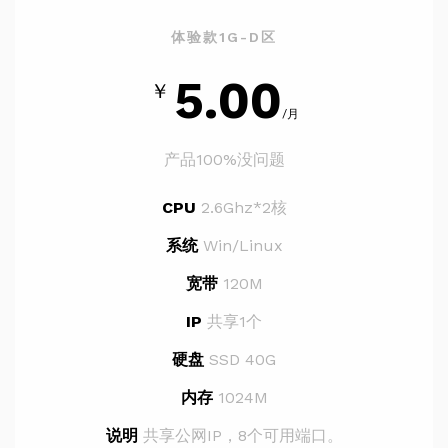
体验款1G-D区
5.00
￥
/月
产品100%没问题
CPU
2.6Ghz*2核
系统
Win/Linux
宽带
120M
IP
共享1个
硬盘
SSD 40G
内存
1024M
说明
共享公网IP，8个可用端口。