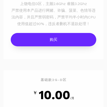
上饶电信D区，主频2.6Ghz 睿频3.2Ghz
严禁使用本产品进行网赌、诈骗、菠菜、色情等违
法内容，并且严禁弱密码，严禁平均半小时内CPU
使用值超过90%，违反者删机不退款处理！
购买
基础款2G-D区
10.00
￥
/月