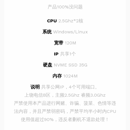
产品100%没问题
CPU
2.5Ghz*2核
系统
Windows/Linux
宽带
120M
IP
共享1个
硬盘
NVME SSD 35G
内存
1024M
说明
共享公网IP，4个可用端口。
上饶电信B区，主频2.5Ghz 睿频3.0Ghz
严禁使用本产品进行网赌、诈骗、菠菜、色情等违
法内容，并且严禁弱密码，严禁平均半小时内CPU
使用值超过90%，违反者删机不退款处理！