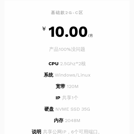
基础款2G-C区
10.00
￥
/月
产品100%没问题
CPU
2.5Ghz*2核
系统
Windows/Linux
宽带
120M
IP
共享1个
硬盘
NVME SSD 35G
内存
2048M
说明
共享公网IP，6个可用端口。