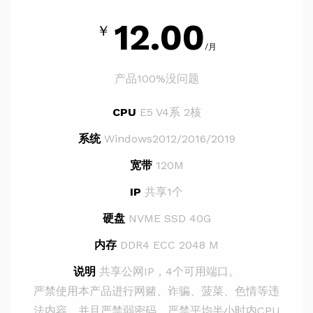
12.00
￥
/月
产品100%没问题
CPU
E5 V4系 2核
系统
Windows2012/2016/2019
宽带
120M
IP
共享1个
硬盘
NVME SSD 40G
内存
DDR4 ECC 2048 M
说明
共享公网IP，4个可用端口。
严禁使用本产品进行网赌、诈骗、菠菜、色情等违
法内容，并且严禁弱密码，严禁平均半小时内CPU