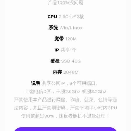
产品100%没问题
CPU
2.6Ghz*2核
系统
Win/Linux
宽带
120M
IP
共享1个
硬盘
SSD 40G
内存
2048M
说明
共享公网IP，8个可用端口。
上饶电信D区，主频2.6Ghz 睿频3.2Ghz
严禁使用本产品进行网赌、诈骗、菠菜、色情等违
法内容，并且严禁弱密码，严禁平均半小时内CPU
使用值超过90%，违反者删机不退款处理！