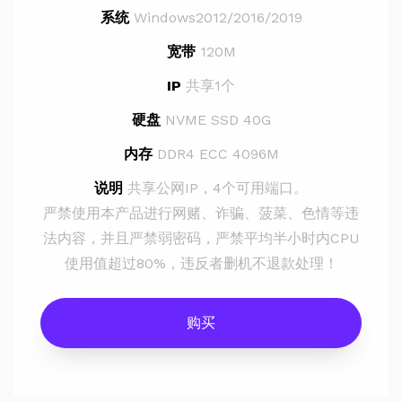
系统
Windows2012/2016/2019
宽带
120M
IP
共享1个
硬盘
NVME SSD 40G
内存
DDR4 ECC 4096M
说明
共享公网IP，4个可用端口。
严禁使用本产品进行网赌、诈骗、菠菜、色情等违
法内容，并且严禁弱密码，严禁平均半小时内CPU
使用值超过80%，违反者删机不退款处理！
购买