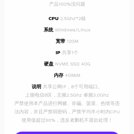
产品100%没问题
CPU
2.5Ghz*2核
系统
Windows/Linux
宽带
120M
IP
共享1个
硬盘
NVME SSD 40G
内存
4096M
说明
共享公网IP，8个可用端口。
上饶电信B区，主频2.5Ghz 睿频3.0Ghz
严禁使用本产品进行网赌、诈骗、菠菜、色情等违
法内容，并且严禁弱密码，严禁平均半小时内CPU
使用值超过90%，违反者删机不退款处理！