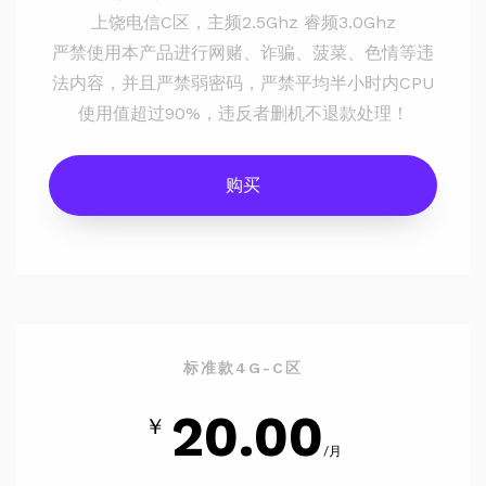
上饶电信C区，主频2.5Ghz 睿频3.0Ghz
严禁使用本产品进行网赌、诈骗、菠菜、色情等违
法内容，并且严禁弱密码，严禁平均半小时内CPU
使用值超过90%，违反者删机不退款处理！
购买
标准款4G-C区
20.00
￥
/月