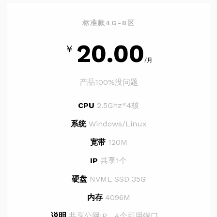
标准款4G-B区
20.00
￥
/月
产品100%没问题
CPU
2.5Ghz*4核
系统
Windows/Linux
宽带
120M
IP
共享1个
硬盘
NVME SSD 35G
内存
4096M
说明
共享公网IP，4个可用端口。