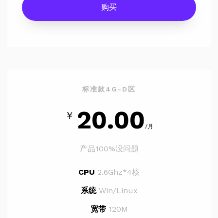
购买
标准款4G-D区
20.00
￥
/月
产品100%没问题
CPU
2.6Ghz*4核
系统
Win/Linux
宽带
120M