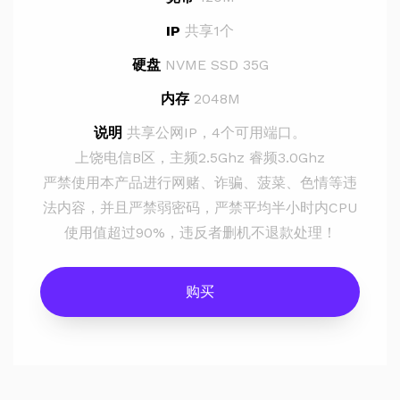
IP
共享1个
硬盘
NVME SSD 35G
内存
2048M
说明
共享公网IP，4个可用端口。
上饶电信B区，主频2.5Ghz 睿频3.0Ghz
严禁使用本产品进行网赌、诈骗、菠菜、色情等违
法内容，并且严禁弱密码，严禁平均半小时内CPU
使用值超过90%，违反者删机不退款处理！
购买