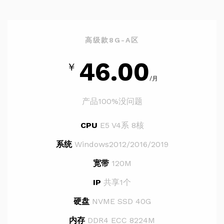
高级款8G-A区
46.00
￥
/月
产品100%没问题
CPU
E5 V4系 8核
系统
Windows2012/2016/2019
宽带
120M
IP
共享1个
硬盘
NVME SSD 40G
内存
DDR4 ECC 8224M