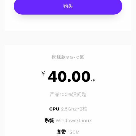
购买
旗舰款8G-C区
40.00
￥
/月
产品100%没问题
CPU
2.5Ghz*2核
系统
Windows/Linux
宽带
120M